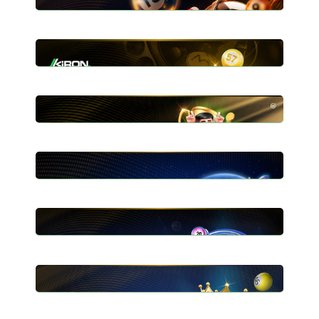
VRELA LETNJA KOMBINACIJA
KIRON INTERACTIVE – NOVI PROVAJDER
ELBET – NOVE IGRE PROVAJDERA
GALAXSYS NOVI PROVAJDER
EXCELLENT REEL VIRTUALI – NOVA PONUDA
IGARA