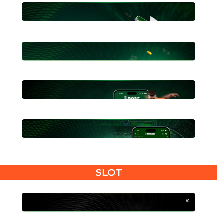
MAKSIMALNA ISPLATA
MAX CASHOUT
MAX CASHBACK
E-SPORTS KLAĐENJE
SLOT
SASTAVI TIKET PO SVOJOJ MERI