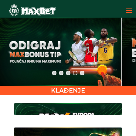
KLAĐENJE