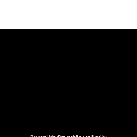
MAX LOYALTY
Preuzmi MaxBet mobilnu aplikaciju: