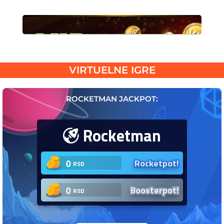
MAXBET JACKPOT
VIRTUELNE IGRE
VIP CASHBACK
ROCKETMAN JACKPOT: