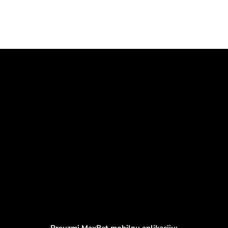
MAX LOYALTY
Preuzmi MaxBet mobilnu aplikaciju: