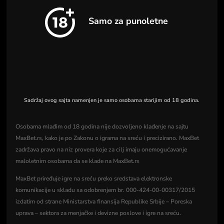
Samo za punoletne
Sadržaj ovog sajta namenjen je samo osobama starijim od 18 godina.
Osobama mlađim od 18 godina nije dozvoljeno klađenje na sajtu
MaxBet.rs, kako je po Zakonu o igrama na sreću i precizirano. MaxBet
zadržava pravo na niz provera koje za cilj imaju onemogućavanje
maloletnim osobama da se klade na MaxBet.rs
MaxBet priređuje igre na sreću preko sredstava elektronske
komunikacije u skladu sa odobrenjem br. 000-424-00-00317/2015
izdatim od strane Ministarstva finansija Republike Srbije – Poreska
uprava – sektora za menjačke i devizne poslove i igre na sreću.