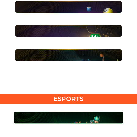
MY LUCKY 6
ISPROBAJ BRZU ZABAVU
TURBO IGRE
VIRTUELNI SPORTOVI
ESPORTS