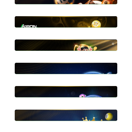
VRELA LETNJA KOMBINACIJA
KIRON INTERACTIVE – NOVI PROVAJDER
ELBET – NOVE IGRE PROVAJDERA
GALAXSYS NOVI PROVAJDER
EXCELLENT REEL VIRTUALI – NOVA PONUDA
IGARA