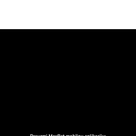
MAX LOYALTY
Preuzmi MaxBet mobilnu aplikaciju: