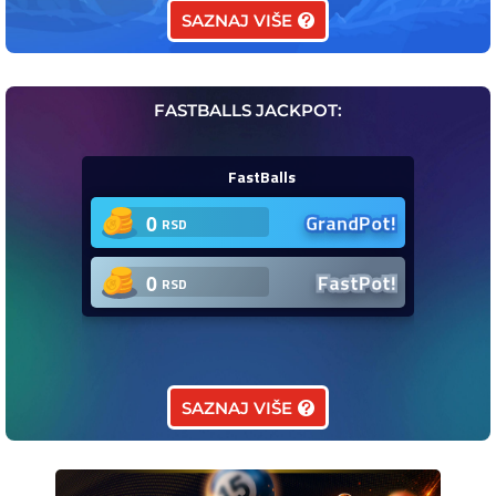
SAZNAJ VIŠE
FASTBALLS JACKPOT:
SAZNAJ VIŠE