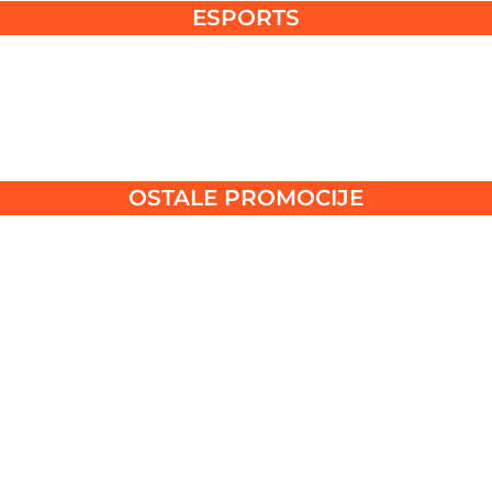
ESPORTS
OSTALE PROMOCIJE