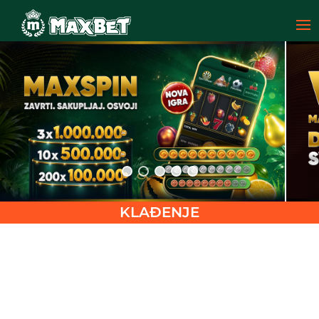
KLAĐENJE