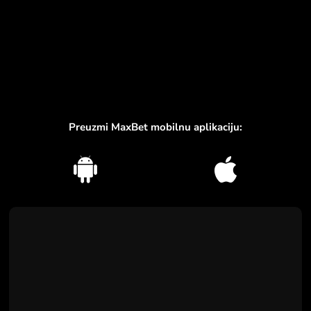
Preuzmi MaxBet mobilnu aplikaciju: