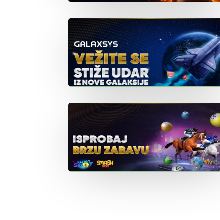
VRELA LETNJA KOMBINACIJA
GALAXSYS NOVI PROVAJDER
ISPROBAJ BRZU ZABAVU