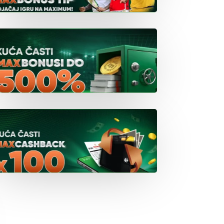
MAX BONUS TIP
BONUSI DO 500%
MAX CASHBACK