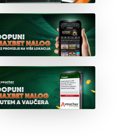
UPLATA SA TEKUĆEG RAČUNA
MAX DOPUNA
DOPUNA PUTEM A VAUČERA