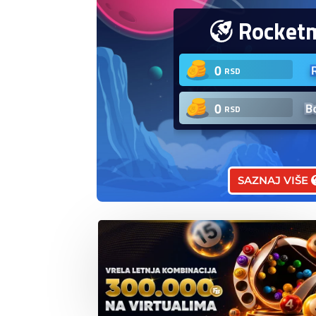
SAZNAJ VIŠE