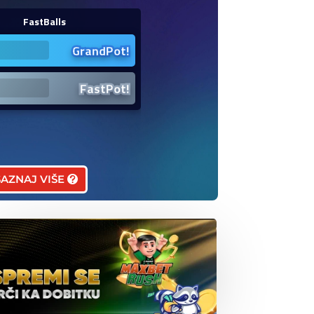
SAZNAJ VIŠE