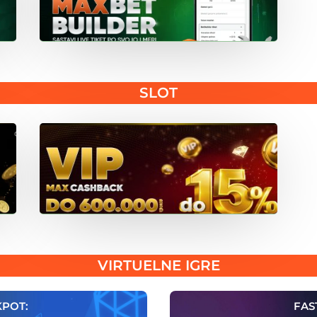
SASTAVI TIKET PO SVOJOJ MERI
SLOT
VIP CASHBACK
VIRTUELNE IGRE
POT:
FAS