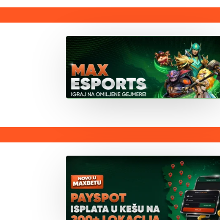
ESPORTS JE STIGAO!