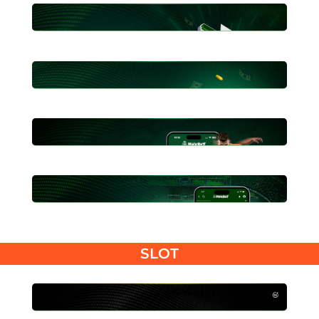
MAKSIMALNA ISPLATA
MAX CASHOUT
MAX CASHBACK
E-SPORTS KLAĐENJE
SLOT
SASTAVI TIKET PO SVOJOJ MERI