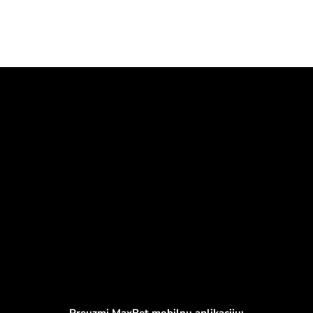
MAX LOYALTY
Preuzmi MaxBet mobilnu aplikaciju: