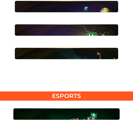
MY LUCKY 6
ISPROBAJ BRZU ZABAVU
TURBO IGRE
VIRTUELNI SPORTOVI
ESPORTS