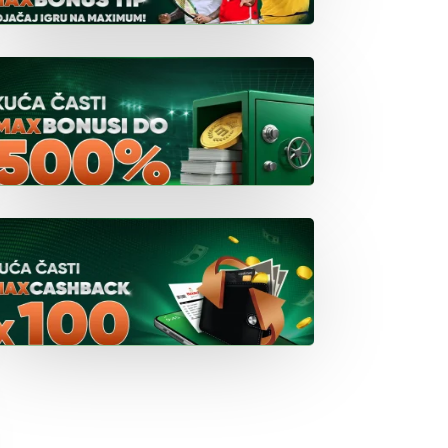
MAX BONUS TIP
BONUSI DO 500%
MAX CASHBACK