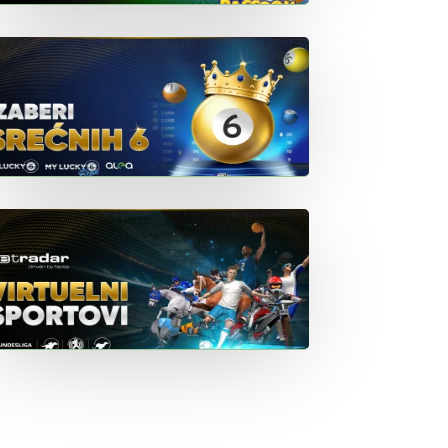
ELBET – NOVE IGRE PROVAJDERA
MY LUCKY 6
VIRTUELNI SPORTOVI