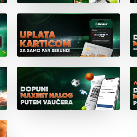
MAXBET APLIKACIJA
UPLATA KARTICOM
VCASH I TENFORE VAUČERI