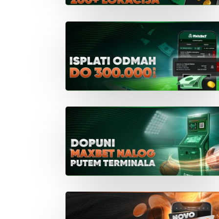
ISPLATA DEPOZITA NA PAYSPOT
LOKACIJAMA
ISPLATA NA TEKUĆI RAČUN
UPLATA DEPOZITA NA TERMINALIMA