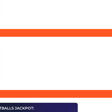
TBALLS JACKPOT: