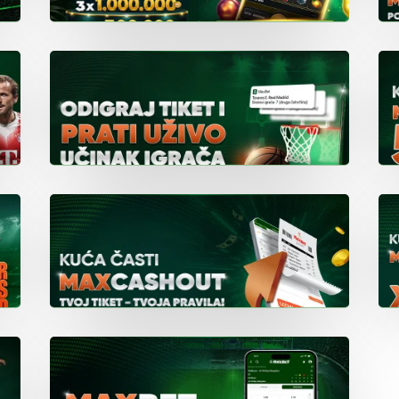
MAXSPIN
PRATI POENE IGRAČA UŽIVO
MAX CASHOUT