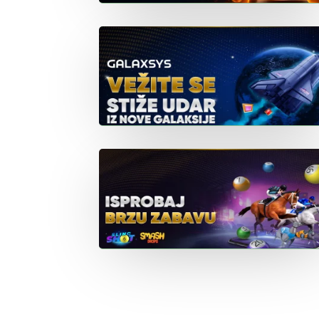
VRELA LETNJA KOMBINACIJA
GALAXSYS NOVI PROVAJDER
ISPROBAJ BRZU ZABAVU