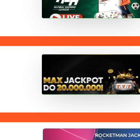
E-SPORTS KLAĐENJE
MAXBET JACKPOT
ROCKETMAN JACK