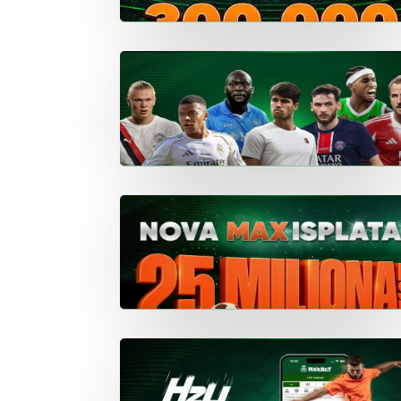
MAX6
PRENOSI UŽIVO
MAKSIMALNA ISPLATA