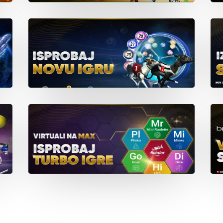
KIRON INTERACTIVE – NOVI PROVAJDER
EXCELLENT REEL VIRTUALI – NOVA
PONUDA IGARA
TURBO IGRE