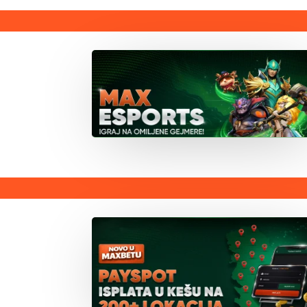
ESPORTS JE STIGAO!