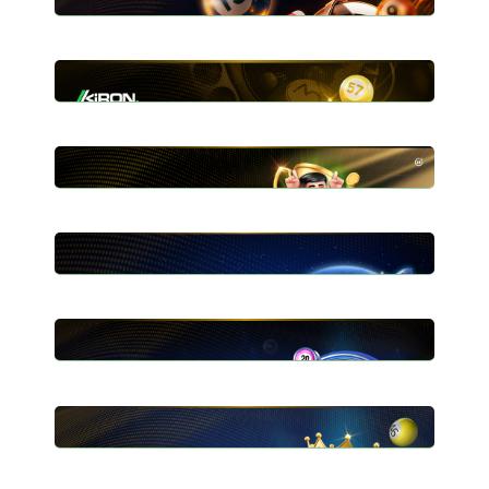
VRELA LETNJA KOMBINACIJA
KIRON INTERACTIVE – NOVI PROVAJDER
ELBET – NOVE IGRE PROVAJDERA
GALAXSYS NOVI PROVAJDER
EXCELLENT REEL VIRTUALI – NOVA PONUDA
IGARA