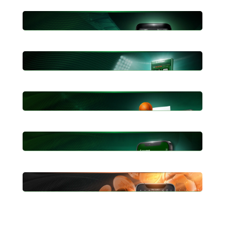
UPLATA KARTICOM
MAX DOPUNA
UPLATA DEPOZITA NA TERMINALIMA
VCASH I TENFORE VAUČERI
DOPUNA PUTEM A VAUČERA