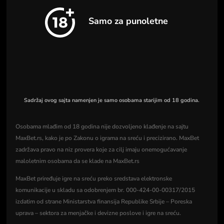
Samo za punoletne
Sadržaj ovog sajta namenjen je samo osobama starijim od 18 godina.
Osobama mlađim od 18 godina nije dozvoljeno klađenje na sajtu
MaxBet.rs, kako je po Zakonu o igrama na sreću i precizirano. MaxBet
zadržava pravo na niz provera koje za cilj imaju onemogućavanje
maloletnim osobama da se klade na MaxBet.rs
MaxBet priređuje igre na sreću preko sredstava elektronske
komunikacije u skladu sa odobrenjem br. 000-424-00-00317/2015
izdatim od strane Ministarstva finansija Republike Srbije – Poreska
uprava – sektora za menjačke i devizne poslove i igre na sreću.