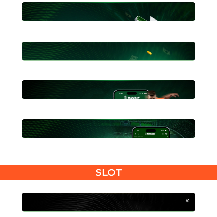
MAKSIMALNA ISPLATA
MAX CASHOUT
MAX CASHBACK
E-SPORTS KLAĐENJE
SLOT
SASTAVI TIKET PO SVOJOJ MERI