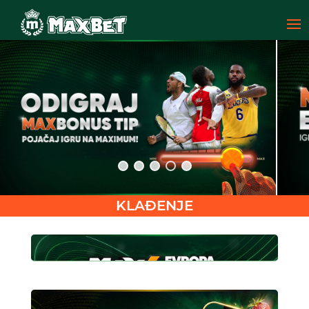
KLAĐENJE