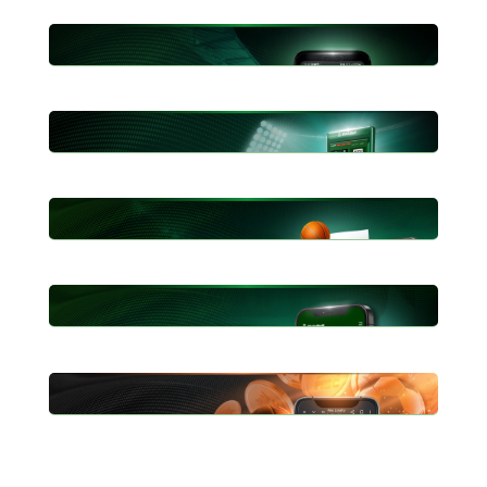
UPLATA KARTICOM
MAX DOPUNA
UPLATA DEPOZITA NA TERMINALIMA
VCASH I TENFORE VAUČERI
DOPUNA PUTEM A VAUČERA