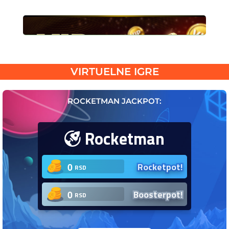
MAXBET JACKPOT
VIRTUELNE IGRE
VIP CASHBACK
ROCKETMAN JACKPOT: