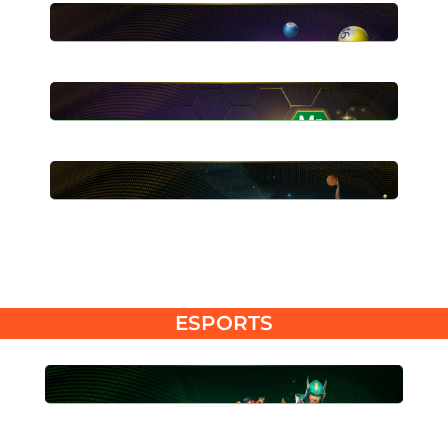
MY LUCKY 6
ISPROBAJ BRZU ZABAVU
TURBO IGRE
VIRTUELNI SPORTOVI
ESPORTS