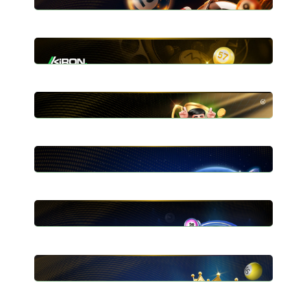
VRELA LETNJA KOMBINACIJA
KIRON INTERACTIVE – NOVI PROVAJDER
ELBET – NOVE IGRE PROVAJDERA
GALAXSYS NOVI PROVAJDER
EXCELLENT REEL VIRTUALI – NOVA PONUDA
IGARA