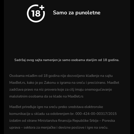
Samo za punoletne
Sadržaj ovog sajta namenjen je samo osobama starijim od 18 godina.
Osobama mlađim od 18 godina nije dozvoljeno klađenje na sajtu
MaxBet.rs, kako je po Zakonu o igrama na sreću i precizirano. MaxBet
zadržava pravo na niz provera koje za cilj imaju onemogućavanje
maloletnim osobama da se klade na MaxBet.rs
MaxBet priređuje igre na sreću preko sredstava elektronske
komunikacije u skladu sa odobrenjem br. 000-424-00-00317/2015
izdatim od strane Ministarstva finansija Republike Srbije – Poreska
uprava – sektora za menjačke i devizne poslove i igre na sreću.