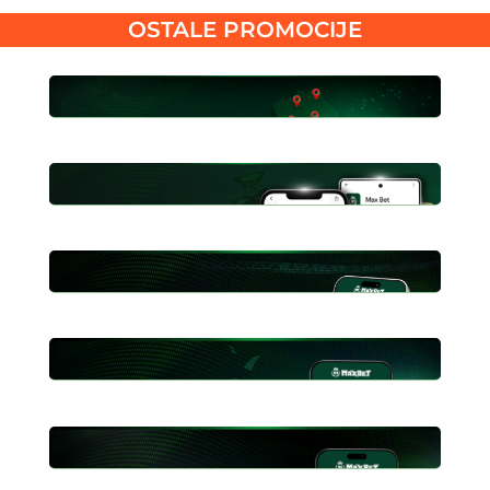
OSTALE PROMOCIJE
ESPORTS JE STIGAO!
ISPLATA DEPOZITA NA PAYSPOT LOKACIJAMA
MAXBET APLIKACIJA
UPLATA SA TEKUĆEG RAČUNA
ISPLATA NA TEKUĆI RAČUN