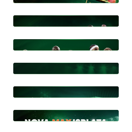
MAX6
MAXSPIN
MAX BONUS TIP
PRENOSI UŽIVO
PRATI POENE IGRAČA UŽIVO
BONUSI DO 500%