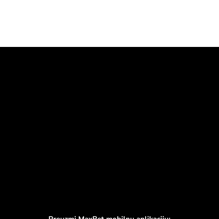
MAX LOYALTY
Preuzmi MaxBet mobilnu aplikaciju: