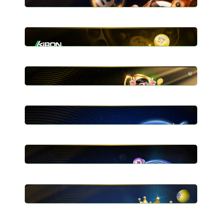
VRELA LETNJA KOMBINACIJA
KIRON INTERACTIVE – NOVI PROVAJDER
ELBET – NOVE IGRE PROVAJDERA
GALAXSYS NOVI PROVAJDER
EXCELLENT REEL VIRTUALI – NOVA PONUDA
IGARA