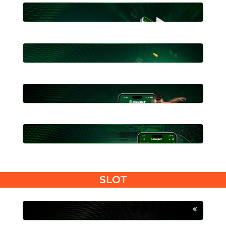
MAKSIMALNA ISPLATA
MAX CASHOUT
MAX CASHBACK
E-SPORTS KLAĐENJE
SLOT
SASTAVI TIKET PO SVOJOJ MERI