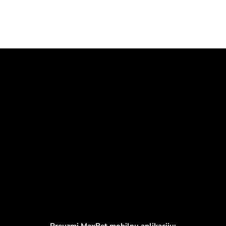
MAX LOYALTY
Preuzmi MaxBet mobilnu aplikaciju: