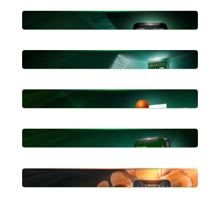
UPLATA KARTICOM
MAX DOPUNA
UPLATA DEPOZITA NA TERMINALIMA
VCASH I TENFORE VAUČERI
DOPUNA PUTEM A VAUČERA