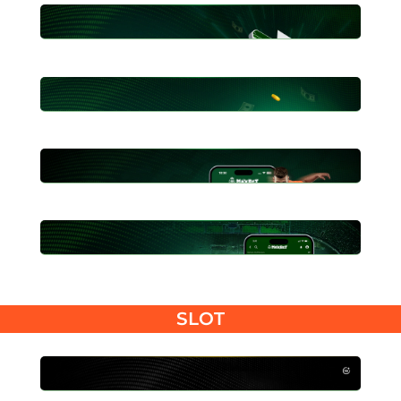
MAKSIMALNA ISPLATA
MAX CASHOUT
MAX CASHBACK
E-SPORTS KLAĐENJE
SLOT
SASTAVI TIKET PO SVOJOJ MERI