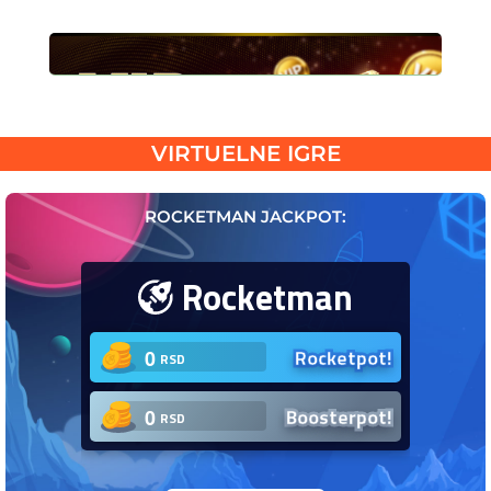
MAXBET JACKPOT
VIRTUELNE IGRE
VIP CASHBACK
ROCKETMAN JACKPOT: