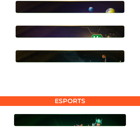
MY LUCKY 6
ISPROBAJ BRZU ZABAVU
TURBO IGRE
VIRTUELNI SPORTOVI
ESPORTS