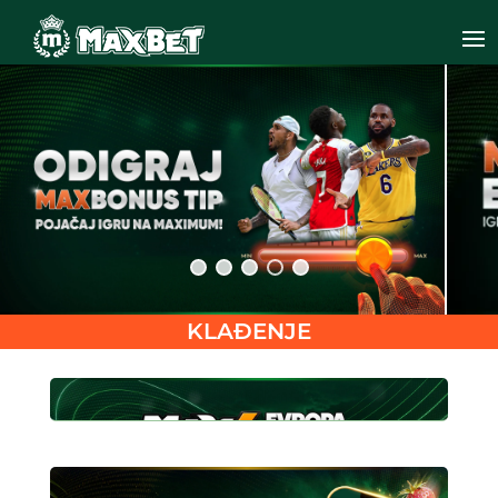
KLAĐENJE