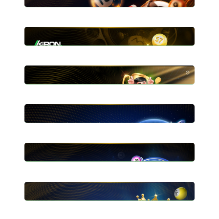
VRELA LETNJA KOMBINACIJA
KIRON INTERACTIVE – NOVI PROVAJDER
ELBET – NOVE IGRE PROVAJDERA
GALAXSYS NOVI PROVAJDER
EXCELLENT REEL VIRTUALI – NOVA PONUDA
IGARA