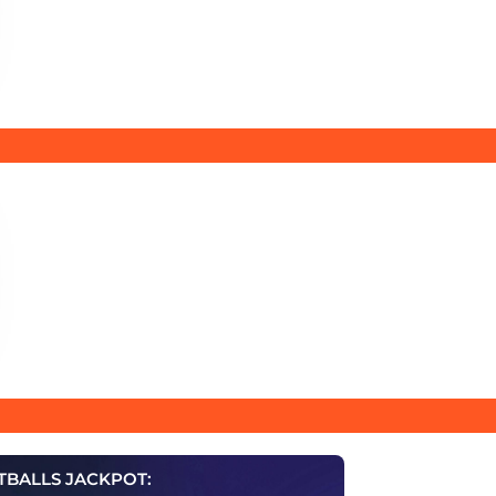
TBALLS JACKPOT: