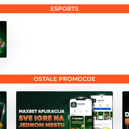
ESPORTS
OSTALE PROMOCIJE