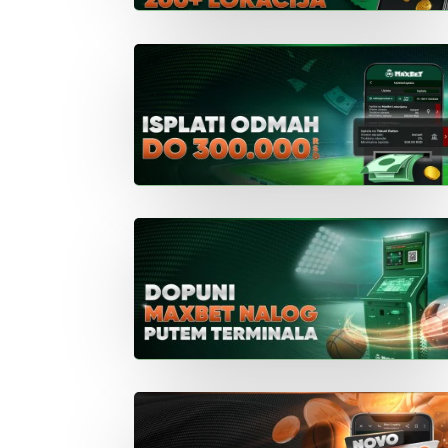
ISPLATA DEPOZITA NA PAYSPOT
LOKACIJAMA
ISPLATA NA TEKUĆI RAČUN
UPLATA DEPOZITA NA TERMINALIMA