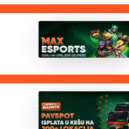
ESPORTS JE STIGAO!