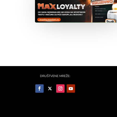
MAX LOYALTY
DRUŠTVENE MREŽE: