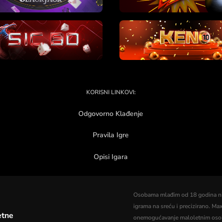
KORISNI LINKOVI:
Odgovorno Klađenje
Pravila Igre
Opisi Igara
Osobama mlađim od 18 godina nij
igrama na sreću i precizirano. Max
etne
onemogućavanje maloletnim osob