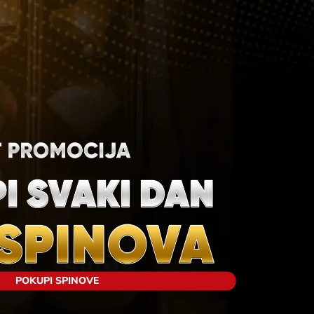
POKUPI SPINOVE