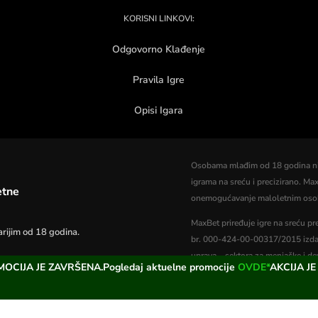
KORISNI LINKOVI:
Odgovorno Klađenje
Pravila Igre
Opisi Igara
Osobama mlađim od 18 godina nij
igrama na sreću i precizirano. Max
etne
onemogućavanje maloletnim osob
MaxBet priređuje igre na sreću p
rijim od 18 godina.
br. 000-424-00-00317/2015 izdati
uprava – sektora za menjačke i dev
OCIJA JE ZAVRŠENA.Pogledaj aktuelne promocije
OVDE*
AKCIJA J