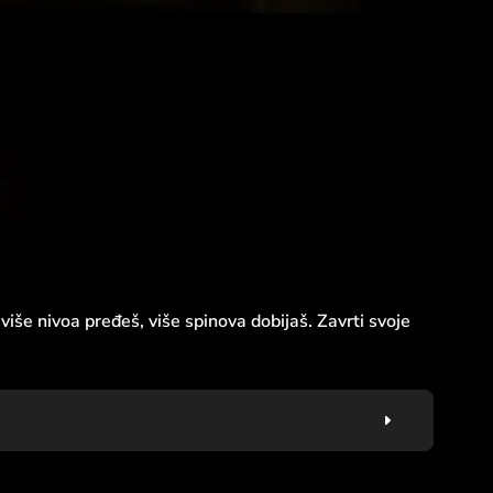
više nivoa pređeš, više spinova dobijaš. Zavrti svoje