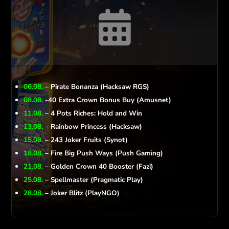

06.08.
– Pirate Bonanza (Hacksaw RGS)
08.08.
-40 Extra Crown Bonus Buy (Amusnet)
11.08.
– 4 Pots Riches: Hold and Win
13.08.
– Rainbow Princess (Hacksaw)
15.08.
– 243 Joker Fruits (Synot)
18.08.
– Fire Big Push Ways (Push Gaming)
21.08.
– Golden Crown 40 Booster (Fazi)
25.08.
– Spellmaster (Pragmatic Play)
28.08.
– Joker Blitz (PlayNGO)