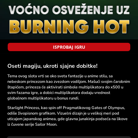
ISPROBAJ IGRU
Oseti magiju, ukroti sjajne dobitke!
Tema ovog slota vrti se oko sveta fantazije u anime stilu, sa
nebeskom princezom kao zvezdom vodiljom. Mašući svojim čarobnim
štapićem, princeza će aktivirati simbole multiplikatora do x500 u
svim fazama igre, a dobici multiplikatora dodaju vrednost
globalnom multiplikatoru u bonus rundi.
Starlight Princess, kao spin off Pragmatikovog Gates of Olympus,
odiše živopisnom grafikom. Vizuelni dizajn je u velikoj meri pod
uticajem japanskog animea, gde glavna junakinja podseća na likove
iz čuvene serije Sailor Moon.