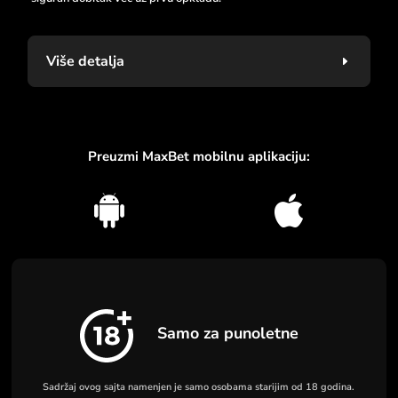
Više detalja
Preuzmi MaxBet mobilnu aplikaciju:
Samo za punoletne
Sadržaj ovog sajta namenjen je samo osobama starijim od 18 godina.