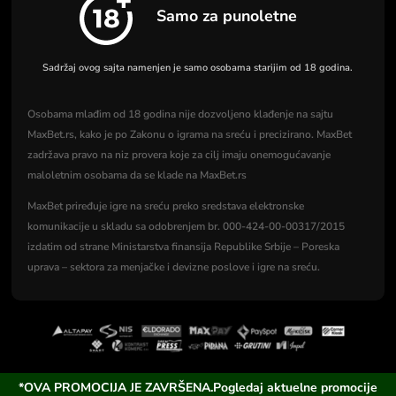
Samo za punoletne
Sadržaj ovog sajta namenjen je samo osobama starijim od 18 godina.
Osobama mlađim od 18 godina nije dozvoljeno klađenje na sajtu
MaxBet.rs, kako je po Zakonu o igrama na sreću i precizirano. MaxBet
zadržava pravo na niz provera koje za cilj imaju onemogućavanje
maloletnim osobama da se klade na MaxBet.rs
MaxBet priređuje igre na sreću preko sredstava elektronske
komunikacije u skladu sa odobrenjem br. 000-424-00-00317/2015
izdatim od strane Ministarstva finansija Republike Srbije – Poreska
uprava – sektora za menjačke i devizne poslove i igre na sreću.
*OVA PROMOCIJA JE ZAVRŠENA.Pogledaj aktuelne promocije