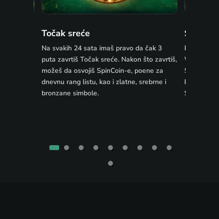
Točak sreće
SpinCoi
a svog
Na svakih 24 sata imaš pravo da čak 3
Pošto si n
u,
puta zavrtiš Točak sreće. Nakon što zavrtiš,
Wild fruits
reće,
možeš da osvojiš SpinCoin-e, poene za
SpinCoin-e
dnevnu rang listu, kao i zlatne, srebrne i
besplatne s
bronzane simbole.
SpinCoins 