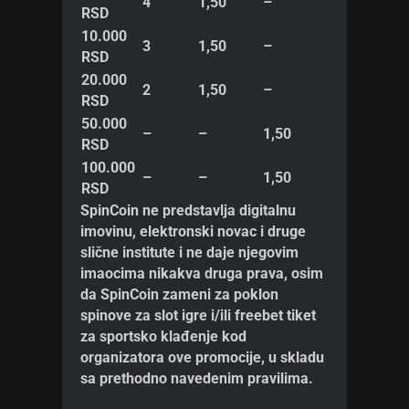
4
1,50
–
RSD
10.000
3
1,50
–
RSD
20.000
2
1,50
–
RSD
50.000
–
–
1,50
RSD
100.000
–
–
1,50
RSD
SpinCoin ne predstavlja digitalnu
imovinu, elektronski novac i druge
slične institute i ne daje njegovim
imaocima nikakva druga prava, osim
da SpinCoin zameni za poklon
spinove za slot igre i/ili freebet tiket
za sportsko klađenje kod
organizatora ove promocije, u skladu
sa prethodno navedenim pravilima.