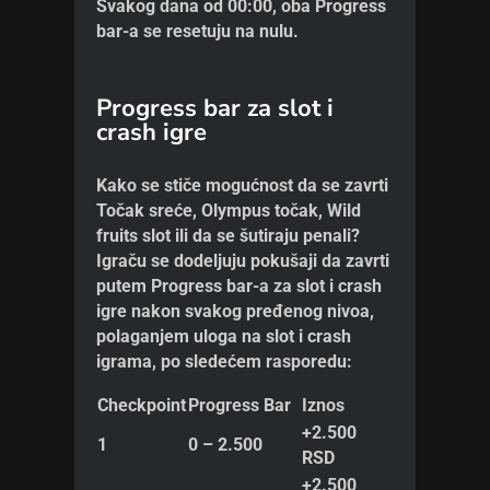
Svakog dana od 00:00, oba Progress
bar-a se resetuju na nulu.
Progress bar za slot i
crash igre
Kako se stiče mogućnost da se zavrti
Točak sreće, Olympus točak, Wild
fruits slot ili da se šutiraju penali?
Igraču se dodeljuju pokušaji da zavrti
putem Progress bar-a za slot i crash
igre nakon svakog pređenog nivoa,
polaganjem uloga na slot i crash
igrama, po sledećem rasporedu:
Checkpoint
Progress Bar
Iznos
+2.500
1
0 – 2.500
RSD
+2.500