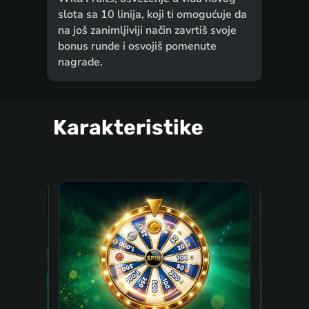
slota sa 10 linija, koji ti omogućuje da
na još zanimljiviji način zavrtiš svoje
bonus runde i osvojiš pomenute
nagrade.
Karakteristike