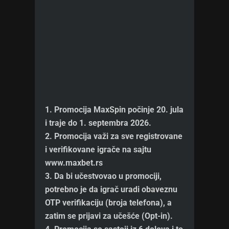
Promocija MaxSpin počinje 20. jula
i traje do 1. septembra 2026.
Promocija važi za sve registrovane 
i verifikovane igrače na sajtu 
www.maxbet.rs
Da bi učestvovao u promociji, 
potrebno je da igrač uradi obaveznu 
OTP verifikaciju (broja telefona), a 
zatim se prijavi za učešće (Opt-in).