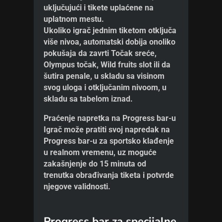
uključujući i tikete uplaćene na
uplatnom mestu.
Ukoliko igrač jednim tiketom otključa
više nivoa, automatski dobija onoliko
pokušaja da zavrti Točak sreće,
Olympus točak, Wild fruits slot ili da
šutira penale, u skladu sa visinom
svog uloga i otključanim nivoom, u
skladu sa tabelom iznad.
Praćenje napretka na Progress bar-u
Igrač može pratiti svoj napredak na
Progress bar-u za sportsko klađenje
u realnom vremenu, uz moguće
zakašnjenje do 15 minuta od
trenutka obrađivanja tiketa i potvrde
njegove validnosti.
Progress bar za specijalne