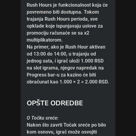
Rush Hours je funkcionalnost koja će
povremeno biti dostupna. Tokom
trajanja Rush Hours perioda, sve
opklade koje ispunjavaju uslove za
promociju računaće se sa x2
multiplikatorom.
Na primer, ako je Rush Hour aktivan
od 13:00 do 14:00, u trajanju od
jednog sata, i igrač uloži 1.000 RSD
na slot igrama, njegov napredak na
Progress bar-u za kazino će biti
obračunat kao 1.000 × 2 = 2.000 RSD.
OPŠTE ODREDBE
O Točku sreće:
Nakon što zavrti Točak sreće po bilo
kom osnovu, igrač može osvojiti