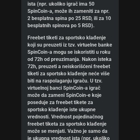
ista (npr. ukoliko igrač ima 50
SpinCoin-a, može ih zameniti za npr.
2 besplatna spina po 25 RSD, ili za 10
besplatnih spinova po 5 RSD).
Freebet tiketi za sportsko klađenje
koji su preuzeti iz tzv. virtuelne banke
SpinCoin-a mogu se iskoristiti u roku
od 72h od preuzimanja. Nakon isteka
72h, preuzeti a neiskorišćeni freebet
tiketi za sportsko klađenje neće više
biti na raspolaganju igraču. U tzv.
virtuelnoj banci SpinCoin-a igrač
može da zameni SpinCoin-e koje
poseduje za freebet tikete za
sportsko klađenje iste ukupne
vrednosti. Vrednost pojedinačnog
freebet tiketa za sportsko klađenje
može se menjati. Važno je samo da
je ukupna vrednost ista (npr. ukoliko