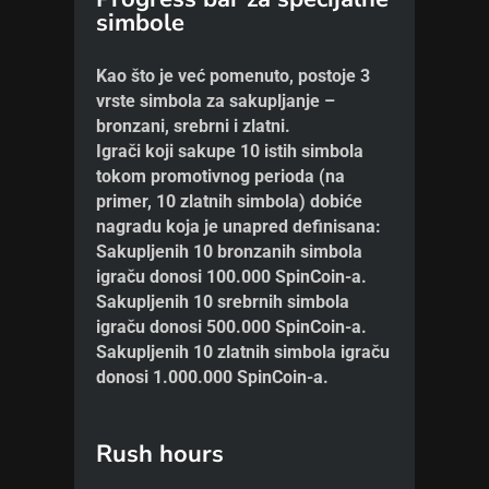
simbole
Kao što je već pomenuto, postoje 3
vrste simbola za sakupljanje –
bronzani, srebrni i zlatni.
Igrači koji sakupe 10 istih simbola
tokom promotivnog perioda (na
primer, 10 zlatnih simbola) dobiće
nagradu koja je unapred definisana:
Sakupljenih 10 bronzanih simbola
igraču donosi 100.000 SpinCoin-a.
Sakupljenih 10 srebrnih simbola
igraču donosi 500.000 SpinCoin-a.
Sakupljenih 10 zlatnih simbola igraču
donosi 1.000.000 SpinCoin-a.
Rush hours