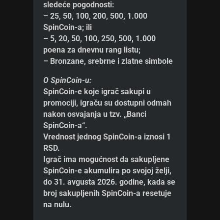
sledeće pogodnosti:
– 25, 50, 100, 200, 500, 1.000
SpinCoin-a; ili
– 5, 20, 50, 100, 250, 500, 1.000
poena za dnevnu rang listu;
– Bronzane, srebrne i zlatne simbole
O SpinCoin-u:
SpinCoin-e koje igrač sakupi u
promociji, igraču su dostupni odmah
nakon osvajanja u tzv. „Banci
SpinCoin-a“.
Vrednost jednog SpinCoin-a iznosi 1
RSD.
Igrač ima mogućnost da sakupljene
SpinCoin-e akumulira po svojoj želji,
do 31. avgusta 2026. godine, kada se
broj sakupljenih SpinCoin-a resetuje
na nulu.