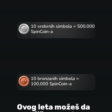
10 srebrnih simbola = 500.000
SpinCoin-a
10 bronzanih simbola =
100.000 SpinCoin-a
Ovog leta možeš da