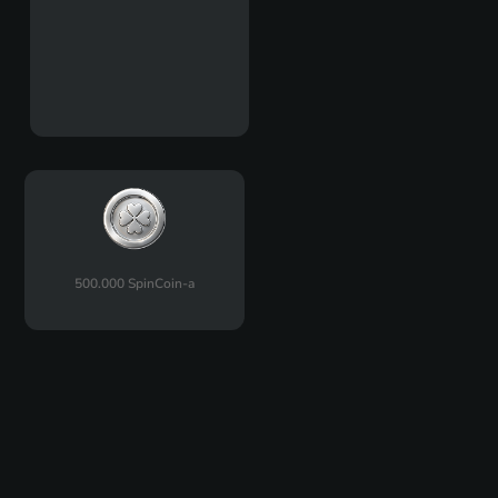
500.000 SpinCoin-a