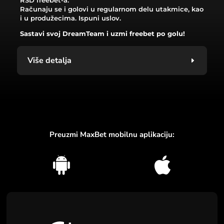
Računaju se i golovi u regularnom delu utakmice, kao
i u produžecima. Ispuni uslov.
Sastavi svoj DreamTeam i uzmi freebet po golu!
Više detalja
Preuzmi MaxBet mobilnu aplikaciju: